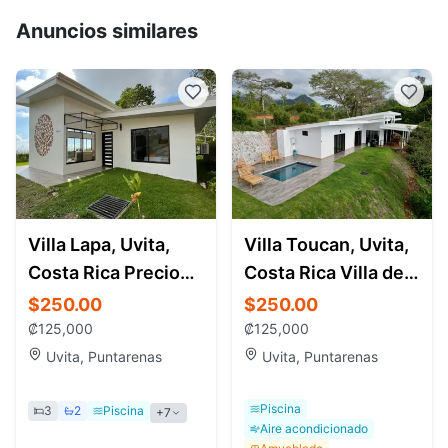
Anuncios similares
Villa Lapa, Uvita,
Villa Toucan, Uvita,
Costa Rica Preciosa
Costa Rica Villa de 3
villa de 3
dormitorios con
$250.00
$250.00
dormitorios
piscina
₡125,000
₡125,000
Uvita, Puntarenas
Uvita, Puntarenas
Piscina
3
2
Piscina
+7
Aire acondicionado