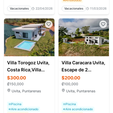
Amueblado
Vacacionales
22/04/2026
Vacacionales
11/03/2026
Villa Torogoz Uvita,
Villa Caracara Uvita,
Costa Rica,Villa
Escape de 2
privada con piscina
habitacione con
$300.00
$200.00
y preciosas
piscina privada
₡150,000
₡100,000
Uvita, Puntarenas
Uvita, Puntarenas
Piscina
Piscina
Aire acondicionado
Aire acondicionado