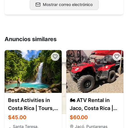
Mostrar correo electrónico
Anuncios similares
Best Activities in
🏍️ ATV Rental in
Costa Rica | Tours,
Jaco, Costa Rica |
Adventures and
Suzuki KingQuad
$45.00
$60.00
Local Experience
400
Santa Teresa,
Jacó, Puntarenas