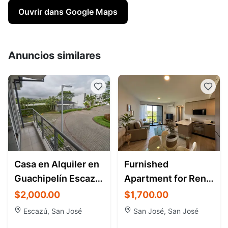
Ouvrir dans Google Maps
Anuncios similares
Casa en Alquiler en
Furnished
Guachipelín Escazú
Apartment for Rent
| Condominio Río
in La Sabana Costa
$2,000.00
$1,700.00
Palma
Rica | Núcleo
Escazú, San José
San José, San José
Sabana