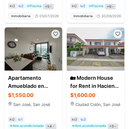
3
2
Piscina
2
2
Piscina
+
5
+
6
Inmobiliaria
05/07/2026
Inmobiliaria
30/06/2026
Apartamento
🏡 Modern House
Amueblado en
for Rent in Hacienda
Alquiler Barrio
Colón | Ciudad
$1,550.00
$1,600.00
Escalante | 2
Colón, Costa Rica
San José, San José
Ciudad Colón, San José
Habitaciones
2
1
3
3
Aire acondicionado
Aire acondicionado
+
4
+
5