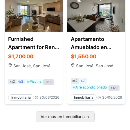
Furnished
Apartamento
Apartment for Rent
Amueblado en
in La Sabana Costa
Alquiler Barrio
$1,700.00
$1,550.00
Rica | Núcleo
Escalante | 2
San José, San José
San José, San José
Sabana
Habitaciones
2
1
2
2
Piscina
+
6
Aire acondicionado
+
4
Inmobiliaria
30/06/2026
Inmobiliaria
30/06/2026
Ver más en Inmobiliaria
→