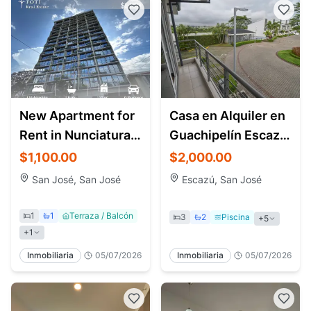
New Apartment for
Casa en Alquiler en
Rent in Nunciatura
Guachipelín Escazú
San José | Babylon
| Condominio Río
$1,100.00
$2,000.00
Tower
Palma
San José, San José
Escazú, San José
1
1
Terraza / Balcón
3
2
Piscina
+
5
+
1
Inmobiliaria
05/07/2026
Inmobiliaria
05/07/2026