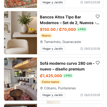
Hogar y Jardín
29/03/2026
Bancos Altos Tipo Bar
Modernos – Set de 2, Nuevos -
Tamarindo
$150.00 / ₡70,000
PRO
Nuevo
Tamarindo, Guanacaste
Hogar y Jardín
29/03/2026
Sofá moderno curvo 280 cm –
nuevo – diseño premium
₡1,425,000
PRO
Como nuevo
Cóbano, Puntarenas
Hogar y Jardín
26/03/2026