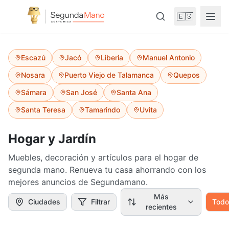
🇪🇸
Escazú
Jacó
Liberia
Manuel Antonio
Nosara
Puerto Viejo de Talamanca
Quepos
Sámara
San José
Santa Ana
Santa Teresa
Tamarindo
Uvita
Hogar y Jardín
Muebles, decoración y artículos para el hogar de
segunda mano. Renueva tu casa ahorrando con los
mejores anuncios de Segundamano.
Más
Ciudades
Filtrar
Todo
recientes