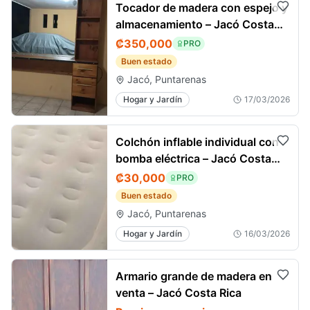
Tocador de madera con espejo y
almacenamiento – Jacó Costa
Rica
₡350,000
PRO
Buen estado
Jacó, Puntarenas
Hogar y Jardín
17/03/2026
Colchón inflable individual con
bomba eléctrica – Jacó Costa
Rica
₡30,000
PRO
Buen estado
Jacó, Puntarenas
Hogar y Jardín
16/03/2026
Armario grande de madera en
venta – Jacó Costa Rica