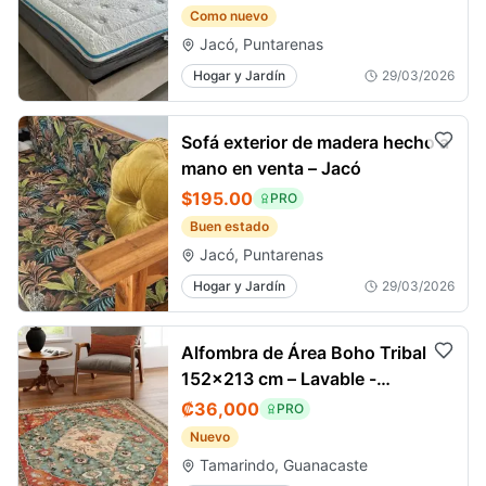
Como nuevo
Jacó, Puntarenas
Hogar y Jardín
29/03/2026
Sofá exterior de madera hecho a
mano en venta – Jacó
$195.00
PRO
Buen estado
Jacó, Puntarenas
Hogar y Jardín
29/03/2026
Alfombra de Área Boho Tribal
152x213 cm – Lavable -
Tamarindo
₡36,000
PRO
Nuevo
Tamarindo, Guanacaste