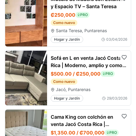
y Espacio TV – Santa Teresa
₡250,000
PRO
Como nuevo
Santa Teresa, Puntarenas
Hogar y Jardín
03/04/2026
Sofá en L en venta Jacó Costa
Rica | Moderno, amplio y como
nuevo
$500.00 / ₡250,000
PRO
Como nuevo
Jacó, Puntarenas
Hogar y Jardín
29/03/2026
Cama King con colchón en
venta Jacó Costa Rica |
Moderna, como nueva
$1,350.00 / ₡700,000
PRO