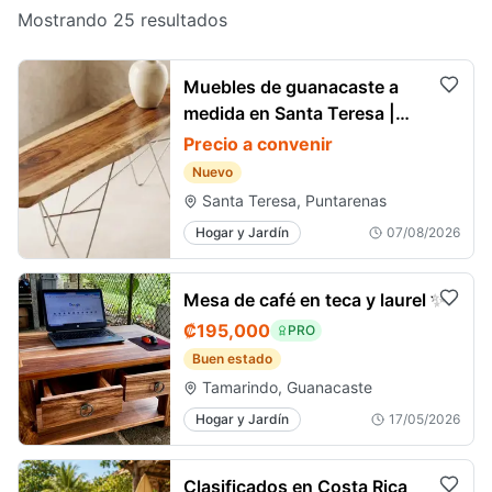
Mostrando 25 resultados
Muebles de guanacaste a
medida en Santa Teresa |
Madera maciza y acero
Precio a convenir
Nuevo
Santa Teresa, Puntarenas
Hogar y Jardín
07/08/2026
Mesa de café en teca y laurel ✨
₡195,000
PRO
Buen estado
Tamarindo, Guanacaste
Hogar y Jardín
17/05/2026
Clasificados en Costa Rica