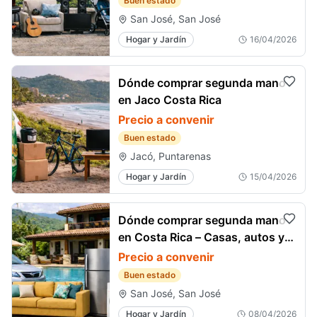
Buen estado
San José, San José
Hogar y Jardín
16/04/2026
Dónde comprar segunda mano
en Jaco Costa Rica
Precio a convenir
Buen estado
Jacó, Puntarenas
Hogar y Jardín
15/04/2026
Dónde comprar segunda mano
en Costa Rica – Casas, autos y
más (2026)
Precio a convenir
Buen estado
San José, San José
Hogar y Jardín
08/04/2026