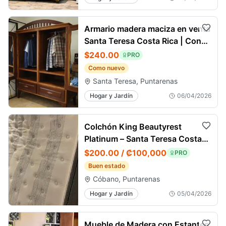
Armario madera maciza en venta
Santa Teresa Costa Rica | Con
espejos, como nuevo
$240.00
PRO
Como nuevo
Santa Teresa, Puntarenas
Hogar y Jardín
06/04/2026
Colchón King Beautyrest
Platinum – Santa Teresa Costa
Rica
$200.00 / ₡100,000
PRO
Buen estado
Cóbano, Puntarenas
Hogar y Jardín
05/04/2026
Mueble de Madera con Estantes