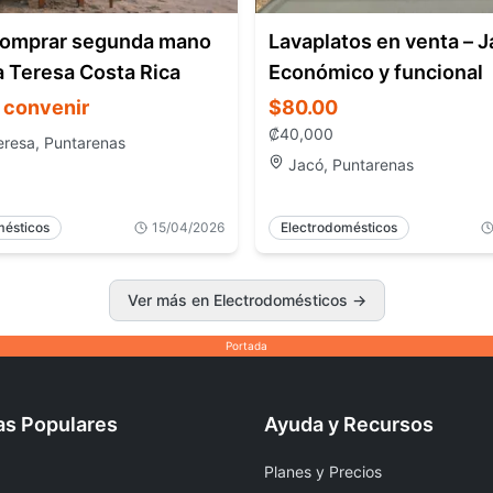
omprar segunda mano
Lavaplatos en venta – J
a Teresa Costa Rica
Económico y funcional
 convenir
$80.00
₡
40,000
eresa, Puntarenas
Jacó, Puntarenas
mésticos
15/04/2026
Electrodomésticos
Ver más en Electrodomésticos
→
Portada
as Populares
Ayuda y Recursos
Planes y Precios