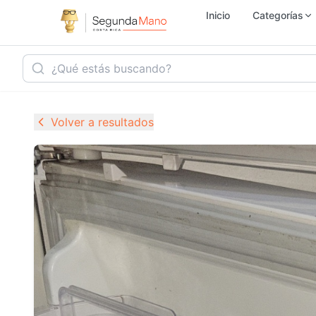
Inicio
Categorías
Inmobiliaria
Ho
Volver a resultados
Vehículos
Se
Electrónica
M
Empleo
Ju