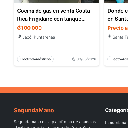
Cocina de gas en venta Costa
Donde c
Rica Frigidaire con tanque
en Sant
incluido
₡
100,000
Precio a
Jacó, Puntarenas
Santa T
Electrodomésticos
03/05/2026
Electrodo
Segunda
Mano
Categorí
Segundamano es la plataforma de anuncios
Inmobiliaria
clasificados más completa de Costa Rica.