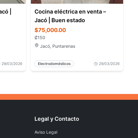
acó |
Cocina eléctrica en venta –
Jacó | Buen estado
$75,000.00
₡
150
Jacó, Puntarenas
29/03/2026
Electrodomésticos
29/03/2026
Legal y Contacto
Aviso Legal