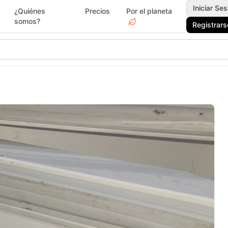
Iniciar Ses
¿Quiénes
Precios
Por el planeta
somos?
Registrars
gar y Jardín
Deportes
Electr
Moda y
rvicios
Jardín 
Accesorios
Ferrete
ascotas
Vacacionales
Drogue
egos y Juguetes
Actividades y Ocio
Surf &