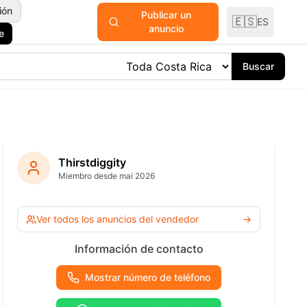
ión
Publicar un
🇪🇸
ES
anuncio
e
Buscar
odomésticos
y Plantas
Thirstdiggity
Miembro desde mai 2026
ría y
ría
Ver todas las
Ver todos los anuncios del vendedor
→
categorías
 Océano
Información de contacto
Mostrar número de teléfono