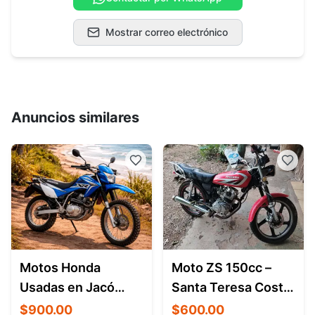
Mostrar correo electrónico
Anuncios similares
Motos Honda
Moto ZS 150cc –
Usadas en Jacó
Santa Teresa Costa
Costa Rica – Venta y
Rica
$900.00
$600.00