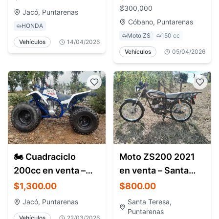
Clasificados
₡
300,000
Jacó, Puntarenas
Cóbano, Puntarenas
HONDA
Moto ZS
150 cc
Vehículos
14/04/2026
Vehículos
05/04/2026
🏍️ Cuadraciclo
Moto ZS200 2021
200cc en venta –
en venta – Santa
Jacó | ATV para
Teresa Costa Rica
$1,300.00
$800.00
finca o montaña
Jacó, Puntarenas
Santa Teresa,
Puntarenas
Vehículos
22/03/2026