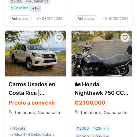
2026
Automática
Gasolina
+
1
Vehículos
08/07/2026
Vehículos
10/06/2026
Carros Usados en
🏍️ Honda
Costa Rica |
Nighthawk 750 CC –
Encuentra
Modelo 2000
Precio a convenir
₡
2,100,000
Vehículos en Todo
Tamarindo, Guanacaste
Tamarindo, Guanacaste
el País
Toyota
2000
23k km
Hilux 4x4 Doble Cabina
2000
23k km