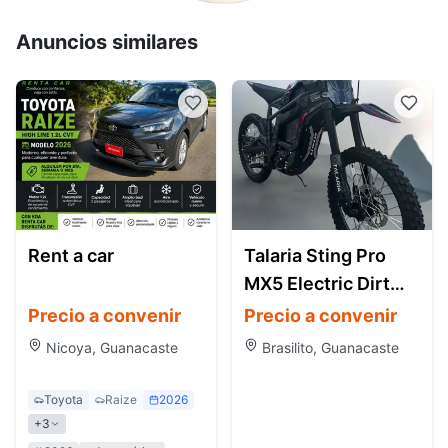
Anuncios similares
Rent a car
Talaria Sting Pro
MX5 Electric Dirt
Bike (Off-Road)
Precio a convenir
Precio a convenir
Nicoya, Guanacaste
Brasilito, Guanacaste
Toyota
Raize
2026
+
3