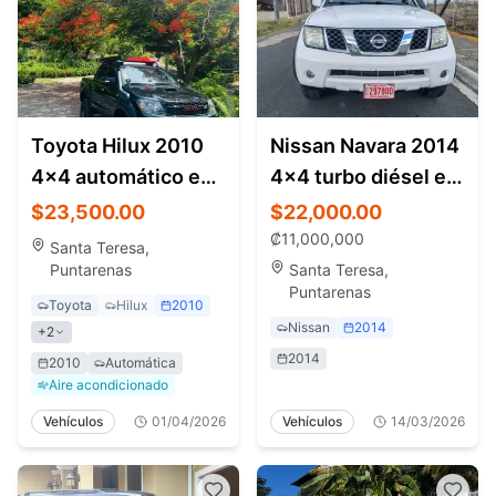
Toyota Hilux 2010
Nissan Navara 2014
4x4 automático en
4x4 turbo diésel en
venta Santa Teresa
venta en Santa
$23,500.00
$22,000.00
Teresa
₡
11,000,000
Santa Teresa,
Puntarenas
Santa Teresa,
Puntarenas
Toyota
Hilux
2010
Nissan
2014
+
2
2014
2010
Automática
Aire acondicionado
Vehículos
01/04/2026
Vehículos
14/03/2026