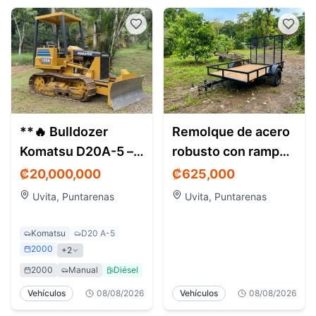
**🔥 Bulldozer
Remolque de acero
Komatsu D20A-5 –
robusto con rampa
Full hidráulico –
— ideal para motos,
₡20,000,000
₡625,000
Estado excepcional
cuadraciclos, s
Uvita, Puntarenas
Uvita, Puntarenas
Komatsu
D20 A-5
2000
+2
2000
Manual
Diésel
Vehículos
08/08/2026
Vehículos
08/08/2026