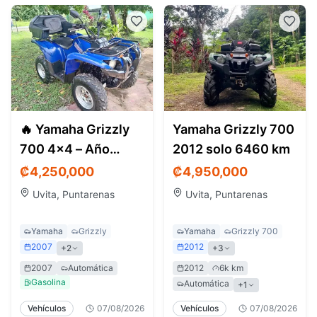
🔥 Yamaha Grizzly
Yamaha Grizzly 700
700 4x4 – Año
2012 solo 6460 km
2007 – ₡4 250 000
₡4,250,000
₡4,950,000
🔥
Uvita, Puntarenas
Uvita, Puntarenas
Yamaha
Grizzly
Yamaha
Grizzly 700
2007
2012
+2
+3
2007
Automática
2012
6k km
Gasolina
Automática
+1
Vehículos
07/08/2026
Vehículos
07/08/2026