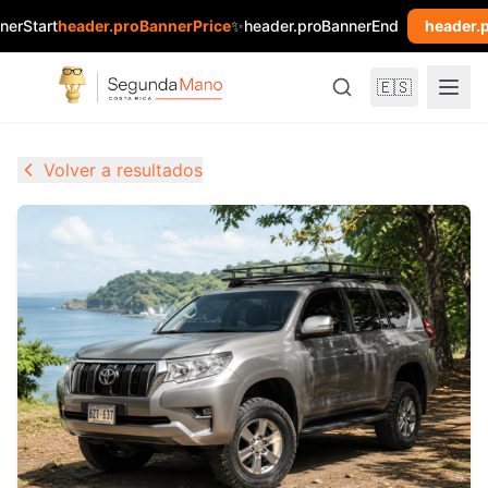
nerStart
header.proBannerPrice
✨
header.proBannerEnd
header.
🇪🇸
Volver a resultados