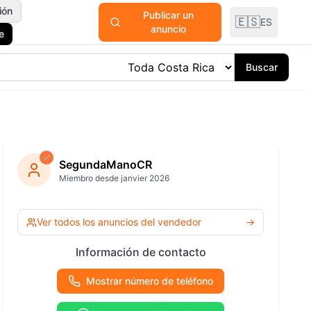
ión
Publicar un
🇪🇸
ES
anuncio
e
Buscar
odomésticos
y Plantas
SegundaManoCR
Miembro desde janvier 2026
ría y
ría
Ver todas las
Ver todos los anuncios del vendedor
→
categorías
 Océano
Información de contacto
Mostrar número de teléfono