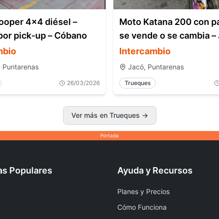
ooper 4x4 diésel –
Moto Katana 200 con p
por pick-up – Cóbano
se vende o se cambia –
Costa Rica
mbio
Intercambio
 Puntarenas
Jacó, Puntarenas
26/03/2026
Trueques
Ver más en Trueques
→
Portada
as Populares
Ayuda y Recursos
Planes y Precios
Cómo Funciona