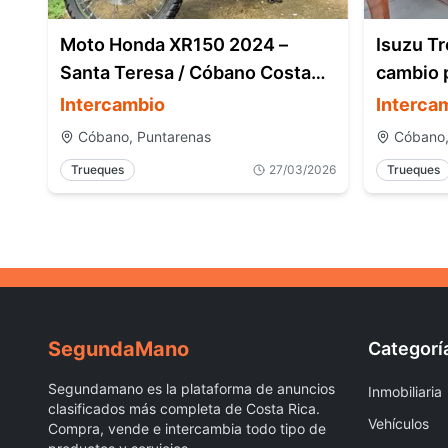
Moto Honda XR150 2024 –
Isuzu Tr
Santa Teresa / Cóbano Costa
cambio 
Rica
Intercambio
Interca
Cóbano, Puntarenas
Cóbano,
Trueques
27/03/2026
Trueques
Segunda
Mano
Categorí
Segundamano es la plataforma de anuncios
Inmobiliaria
clasificados más completa de Costa Rica.
Vehículos
Compra, vende e intercambia todo tipo de