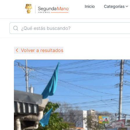
Inicio
Categorías
Inmobiliaria
Ho
Volver a resultados
Vehículos
Se
Electrónica
M
Empleo
Ju