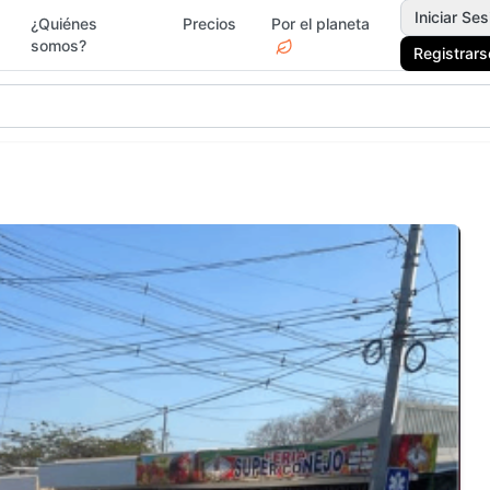
Iniciar Ses
¿Quiénes
Precios
Por el planeta
somos?
Registrars
gar y Jardín
Deportes
Electr
Moda y
rvicios
Jardín 
Accesorios
Ferrete
ascotas
Vacacionales
Drogue
egos y Juguetes
Actividades y Ocio
Surf &