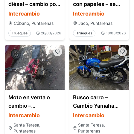
diésel – cambio por
con papeles – se
pick-up – Cóbano
vende o se cambia –
Intercambio
Intercambio
Jacó Costa Rica
Cóbano, Puntarenas
Jacó, Puntarenas
Trueques
26/03/2026
Trueques
18/03/2026
Moto en venta o
Busco carro –
cambio –
Cambio Yamaha
Puntarenas Santa
YBR 2025 casi
Intercambio
Intercambio
Teresa
nueva
Santa Teresa,
Santa Teresa,
Puntarenas
Puntarenas