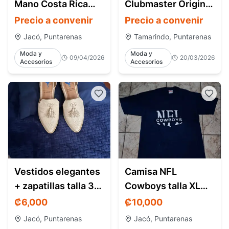
Mano Costa Rica
Clubmaster Original
Estilo y Ofertas
en Venta – Estilo
Precio a convenir
Precio a convenir
Clásico - Tamarindo
Jacó, Puntarenas
Tamarindo, Puntarenas
Moda y
Moda y
09/04/2026
20/03/2026
Accesorios
Accesorios
Vestidos elegantes
Camisa NFL
+ zapatillas talla 37
Cowboys talla XL
– como nuevos –
(oversize L) – Jacó
₡
6,000
₡
10,000
Jacó CR
Costa Rica
Jacó, Puntarenas
Jacó, Puntarenas