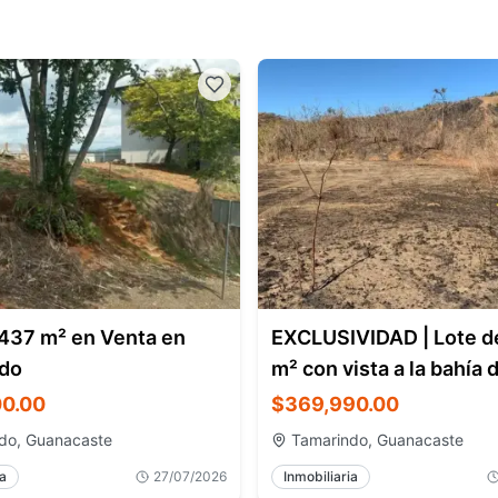
 437 m² en Venta en
EXCLUSIVIDAD | Lote d
do
m² con vista a la bahía 
Flamingo
0.00
$369,990.00
do, Guanacaste
Tamarindo, Guanacaste
ia
27/07/2026
Inmobiliaria