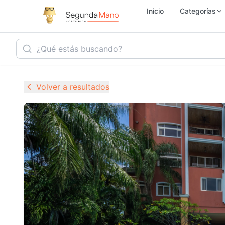
Inicio
Categorías
Inmobiliaria
Ho
Volver a resultados
Vehículos
Se
Electrónica
M
Empleo
Ju