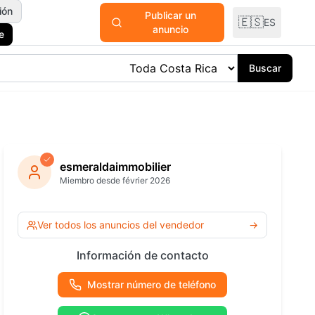
ión
Publicar un
🇪🇸
ES
anuncio
e
Buscar
odomésticos
y Plantas
esmeraldaimmobilier
Miembro desde février 2026
ría y
ría
Ver todas las
Ver todos los anuncios del vendedor
→
categorías
 Océano
Información de contacto
Mostrar número de teléfono