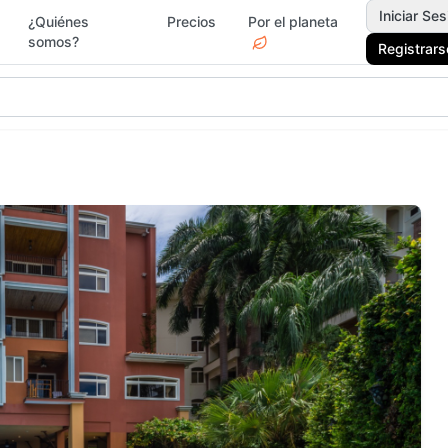
Iniciar Ses
¿Quiénes
Precios
Por el planeta
somos?
Registrars
gar y Jardín
Deportes
Electr
Moda y
rvicios
Jardín 
Accesorios
Ferrete
ascotas
Vacacionales
Drogue
egos y Juguetes
Actividades y Ocio
Surf &