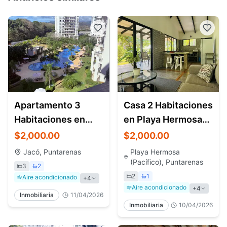
Apartamento 3
Casa 2 Habitaciones
Habitaciones en
en Playa Hermosa
Jacó Costa Rica –
Costa Rica –
$2,000.00
$2,000.00
Alquiler Jaco Bay
Alquiler Largo Plazo
Jacó, Puntarenas
Playa Hermosa
(Pacífico), Puntarenas
3
2
2
1
Aire acondicionado
+
4
Aire acondicionado
+
4
Inmobiliaria
11/04/2026
Inmobiliaria
10/04/2026