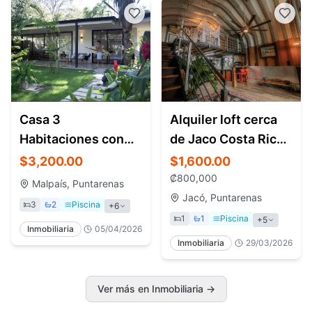
Casa 3
Alquiler loft cerca
Habitaciones con
de Jaco Costa Rica |
Piscina en Mal País
Piscina, fibra óptica,
$3,200.00
$1,600.00
Costa Rica
mensual
₡
800,000
Malpaís, Puntarenas
Jacó, Puntarenas
3
2
Piscina
+
6
1
1
Piscina
+
5
Inmobiliaria
05/04/2026
Inmobiliaria
29/03/2026
Ver más en Inmobiliaria
→