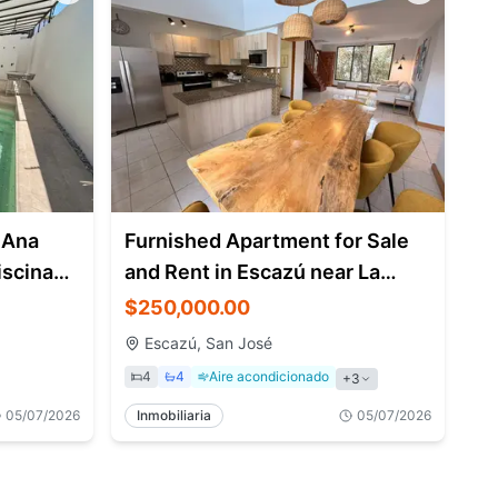
 Ana
Furnished Apartment for Sale
iscina
and Rent in Escazú near La
| 3
Paco
$250,000.00
Escazú, San José
4
4
Aire acondicionado
+
3
05/07/2026
Inmobiliaria
05/07/2026