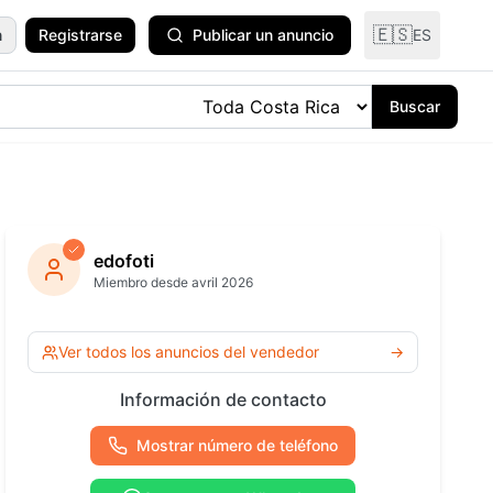
🇪🇸
n
Registrarse
Publicar un anuncio
ES
Buscar
odomésticos
y Plantas
edofoti
Miembro desde avril 2026
ría y
ría
Ver todas las
Ver todos los anuncios del vendedor
→
categorías
 Océano
Información de contacto
Mostrar número de teléfono