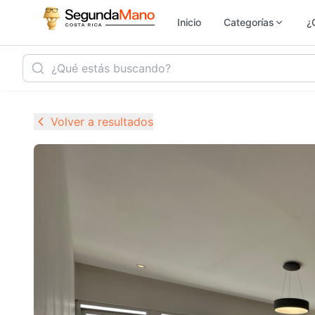
Inicio
Categorías
¿
Inmobiliaria
Ho
Volver a resultados
Vehículos
Se
Electrónica
M
Empleo
Ju