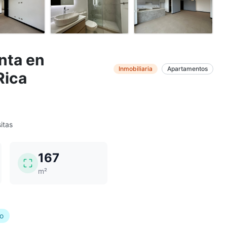
nta en
Inmobiliaria
Apartamentos
Rica
sitas
167
m²
do