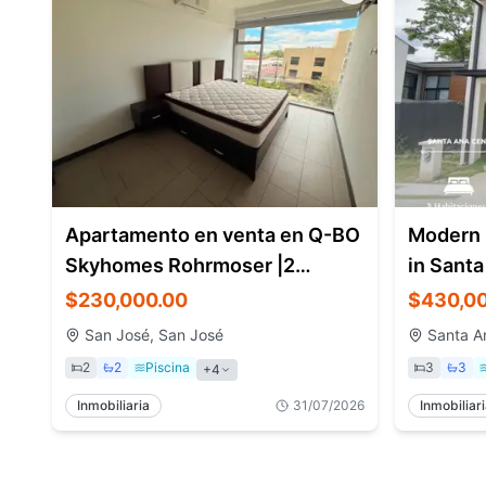
Apartamento en venta en Q-BO
Modern 
Skyhomes Rohrmoser |2
in Santa
habitaciones
Level H
$230,000.00
$430,0
San José, San José
Santa A
2
2
Piscina
3
3
+
4
Inmobiliaria
31/07/2026
Inmobiliar