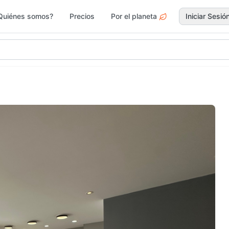
Quiénes somos?
Precios
Por el planeta
Iniciar Sesió
gar y Jardín
Deportes
Electr
Moda y
rvicios
Jardín 
Accesorios
Ferrete
ascotas
Vacacionales
Drogue
egos y Juguetes
Actividades y Ocio
Surf &