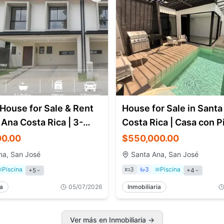
House for Sale & Rent
House for Sale in Santa
 Ana Costa Rica | 3-
Costa Rica | Casa con P
ome
en Pozos de Santa Ana 
00.00
$550,000.00
Bedrooms
na, San José
Santa Ana, San José
Piscina
3
3
Piscina
+
5
+
4
ia
05/07/2026
Inmobiliaria
Ver más en Inmobiliaria
→