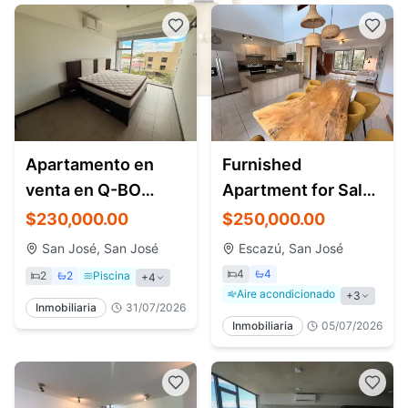
Apartamento en
Furnished
venta en Q-BO
Apartment for Sale
Skyhomes
and Rent in Escazú
$230,000.00
$250,000.00
Rohrmoser |2
near La Paco
San José, San José
Escazú, San José
habitaciones
4
4
2
2
Piscina
+
4
Aire acondicionado
+
3
Inmobiliaria
31/07/2026
Inmobiliaria
05/07/2026