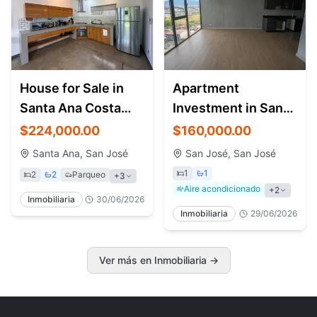
House for Sale in
Apartment
Santa Ana Costa
Investment in San
Rica | Airbnb
José Costa Rica |
$224,000.00
$160,000.00
Investment
Torre Babylon
Santa Ana, San José
San José, San José
1
1
2
2
Parqueo
+
3
Aire acondicionado
+
2
Inmobiliaria
30/06/2026
Inmobiliaria
29/06/2026
Ver más en Inmobiliaria
→