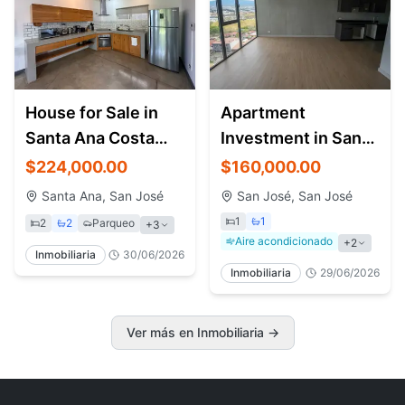
House for Sale in
Apartment
Santa Ana Costa
Investment in San
Rica | Airbnb
José Costa Rica |
$224,000.00
$160,000.00
Investment
Torre Babylon
Santa Ana, San José
San José, San José
1
1
2
2
Parqueo
+
3
Aire acondicionado
+
2
Inmobiliaria
30/06/2026
Inmobiliaria
29/06/2026
Ver más en Inmobiliaria
→