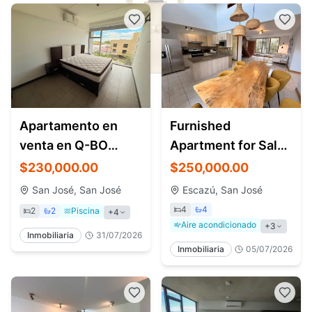
Apartamento en
Furnished
venta en Q-BO
Apartment for Sale
Skyhomes
and Rent in Escazú
$230,000.00
$250,000.00
Rohrmoser |2
near La Paco
San José, San José
Escazú, San José
habitaciones
4
4
2
2
Piscina
+
4
Aire acondicionado
+
3
Inmobiliaria
31/07/2026
Inmobiliaria
05/07/2026