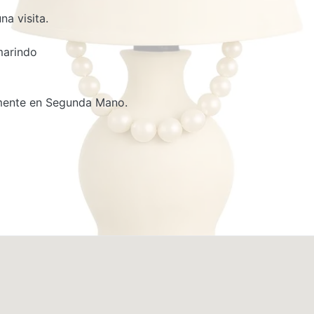
a visita.
marindo
amente en Segunda Mano.