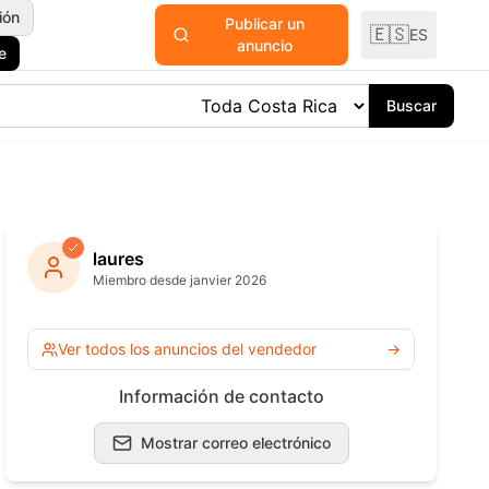
ión
Publicar un
🇪🇸
ES
anuncio
e
Buscar
odomésticos
y Plantas
laures
Miembro desde janvier 2026
ría y
ría
Ver todas las
Ver todos los anuncios del vendedor
→
categorías
 Océano
Información de contacto
Mostrar correo electrónico