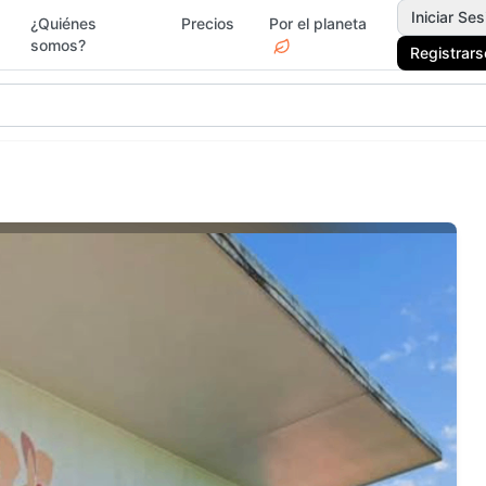
Iniciar Ses
¿Quiénes
Precios
Por el planeta
somos?
Registrars
gar y Jardín
Deportes
Electr
Moda y
rvicios
Jardín 
Accesorios
Ferrete
ascotas
Vacacionales
Drogue
egos y Juguetes
Actividades y Ocio
Surf &