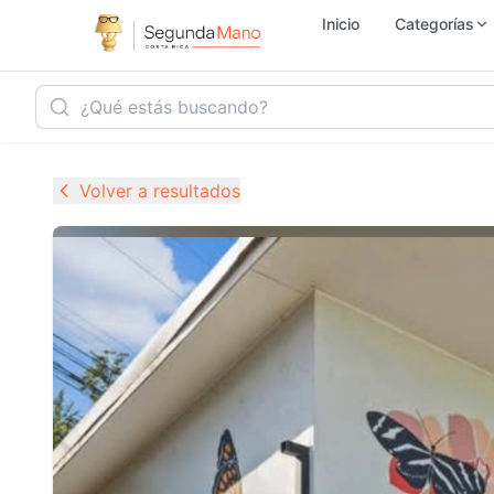
Inicio
Categorías
Inmobiliaria
Ho
Volver a resultados
Vehículos
Se
Electrónica
M
Empleo
Ju