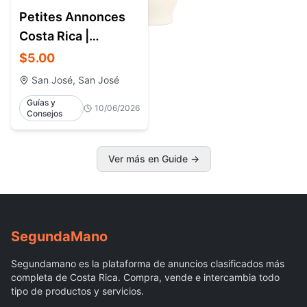
Petites Annonces
Costa Rica |
Classified Ads &
$5.00
Marketplace Costa
San José, San José
Rica
Guías y
10/06/2026
Consejos
Ver más en Guide
→
Segunda
Mano
Segundamano es la plataforma de anuncios clasificados más
completa de Costa Rica. Compra, vende e intercambia todo
tipo de productos y servicios.