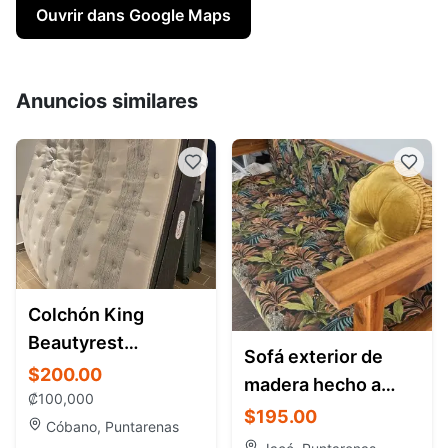
Ouvrir dans Google Maps
Anuncios similares
Colchón King
Beautyrest
Sofá exterior de
Platinum – Santa
$200.00
madera hecho a
Teresa Costa Rica
₡
100,000
mano en venta –
$195.00
Cóbano, Puntarenas
Jacó