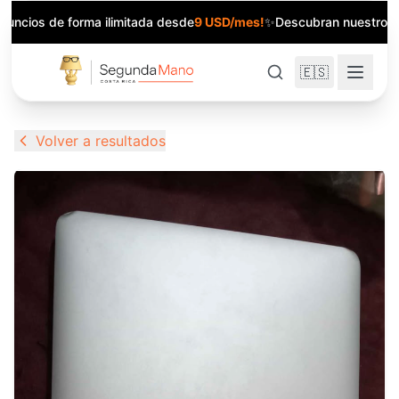
anuncios de forma ilimitada desde
9 USD/mes!
✨
Descubran nuestros 
🇪🇸
Volver a resultados