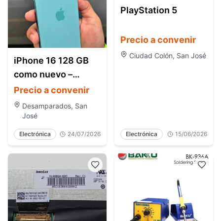
PlayStation 5
Precio a convenir
Ciudad Colón, San José
iPhone 16 128 GB
como nuevo –
Batería 98 %
Precio a convenir
Desamparados, San
José
Electrónica
24/07/2026
Electrónica
15/06/2026