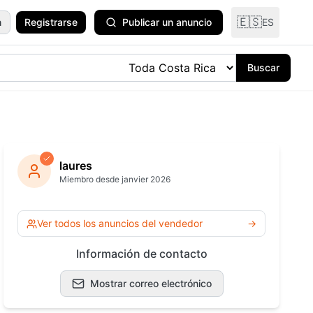
🇪🇸
n
Registrarse
Publicar un anuncio
ES
Buscar
odomésticos
y Plantas
laures
Miembro desde janvier 2026
ría y
ría
Ver todas las
Ver todos los anuncios del vendedor
→
categorías
 Océano
Información de contacto
Mostrar correo electrónico