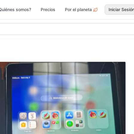
Quiénes somos?
Precios
Por el planeta
Iniciar Sesió
gar y Jardín
Deportes
Electr
Moda y
rvicios
Jardín 
Accesorios
Ferrete
ascotas
Vacacionales
Drogue
egos y Juguetes
Actividades y Ocio
Surf &