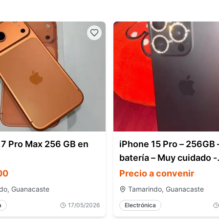
17 Pro Max 256 GB en
iPhone 15 Pro – 256GB
batería – Muy cuidado -
Tamarindo
00
Precio a convenir
do, Guanacaste
Tamarindo, Guanacaste
a
17/05/2026
Electrónica