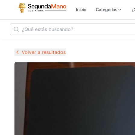
Inicio
Categorías
¿
Inmobiliaria
Ho
Volver a resultados
Vehículos
Se
Electrónica
M
Empleo
Ju