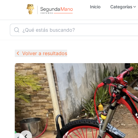
Inicio
Categorías
Inmobiliaria
Ho
Volver a resultados
Vehículos
Se
Electrónica
M
Empleo
Ju