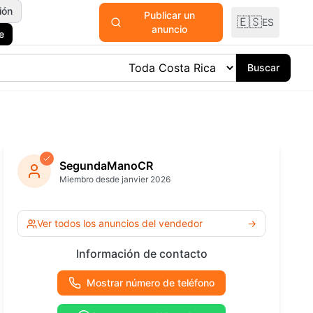
ión
Publicar un
🇪🇸
ES
anuncio
e
Buscar
odomésticos
y Plantas
SegundaManoCR
Miembro desde janvier 2026
ría y
ría
Ver todas las
Ver todos los anuncios del vendedor
→
categorías
 Océano
Información de contacto
Mostrar número de teléfono