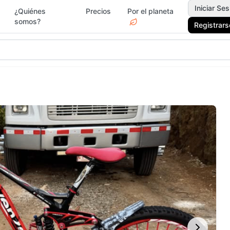
Iniciar Ses
¿Quiénes
Precios
Por el planeta
somos?
Registrars
gar y Jardín
Deportes
Electr
Moda y
rvicios
Jardín 
Accesorios
Ferrete
ascotas
Vacacionales
Drogue
egos y Juguetes
Actividades y Ocio
Surf &