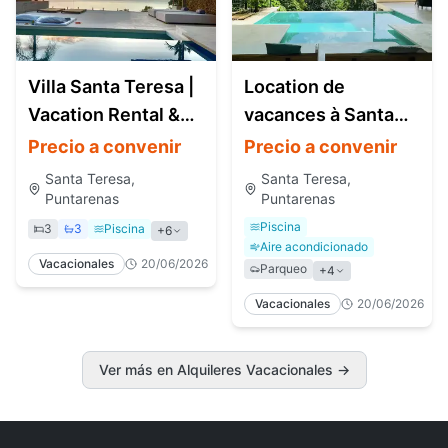
Villa Santa Teresa |
Location de
Vacation Rental &
vacances à Santa
Piscine privée
Teresa, Costa Rica |
Precio a convenir
Precio a convenir
Luxury Villa avec
Santa Teresa,
Santa Teresa,
piscine privée
Puntarenas
Puntarenas
Piscina
3
3
Piscina
+
6
Aire acondicionado
Vacacionales
20/06/2026
Parqueo
+
4
Vacacionales
20/06/2026
Ver más en Alquileres Vacacionales
→