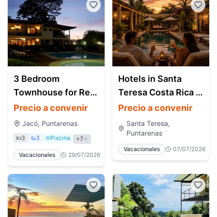
3 Bedroom
Hotels in Santa
Townhouse for Rent
Teresa Costa Rica |
in Jacó Costa Rica |
Boutique Hotels &
Precio a convenir
Precio a convenir
Pool, Walk to Beach
Beach Villas
Jacó, Puntarenas
Santa Teresa,
Puntarenas
3
3
Piscina
+
7
Vacacionales
07/07/2026
Vacacionales
29/07/2026