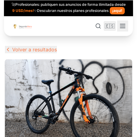
🚀
Profesionales: publiquen sus anuncios de forma ilimitada desde
9 USD/mes!
✨
Descubran nuestros planes profesionales
¡aquí!
🇪🇸
Volver a resultados