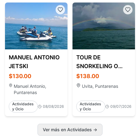
MANUEL ANTONIO
TOUR DE
JETSKI
SNORKELING O
BUCEO EN ISLA DEL
$130.00
$138.00
CAÑO
Manuel Antonio,
Uvita, Puntarenas
Puntarenas
Actividades
Actividades
08/08/2026
09/07/2026
y Ocio
y Ocio
Ver más en Actividades →