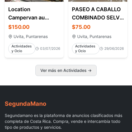
Location
PASEO A CABALLO
Campervan au
COMBINADO SELVA
Costa Rica | Van
Y PLAYA
$150.00
$75.00
aménagé tout
Uvita, Puntarenas
Uvita, Puntarenas
confort
Actividades
Actividades
03/07/2026
29/06/2026
y Ocio
y Ocio
Ver más en Actividades
→
Segunda
Mano
Segundamano es la plataforma de anuncios clasificados más
completa de Costa Rica. Compra, vende e intercambia todo
tipo de productos y servicios.