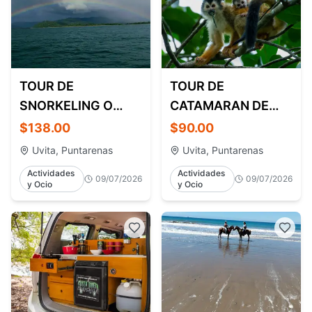
TOUR DE
TOUR DE
SNORKELING O
CATAMARAN DE
BUCEO EN ISLA DEL
MANGLARES Y
$138.00
$90.00
CAÑO
TOUR DE ESFERAS
Uvita, Puntarenas
Uvita, Puntarenas
Actividades
Actividades
09/07/2026
09/07/2026
y Ocio
y Ocio