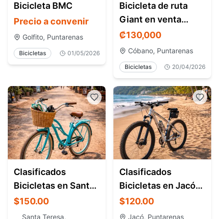
Bicicleta BMC
Bicicleta de ruta
Giant en venta
Precio a convenir
Costa Rica barata
₡
130,000
Golfito, Puntarenas
Cóbano, Puntarenas
Bicicletas
01/05/2026
Bicicletas
20/04/2026
Clasificados
Clasificados
Bicicletas en Santa
Bicicletas en Jacó
Teresa Costa Rica –
Costa Rica –
$150.00
$120.00
Compra y Venta
Compra y Venta
Santa Teresa,
Jacó, Puntarenas